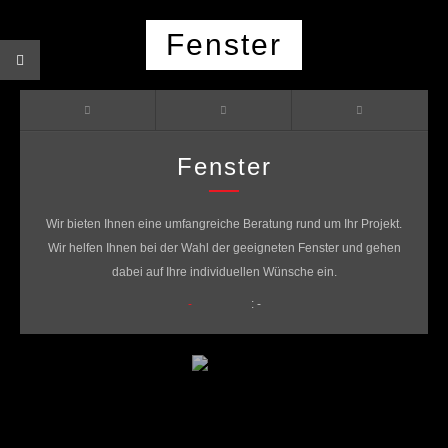
Fenster
Fenster
Wir bieten Ihnen eine umfangreiche Beratung rund um Ihr Projekt.
Wir helfen Ihnen bei der Wahl der geeigneten Fenster und gehen
dabei auf Ihre individuellen Wünsche ein.
-
: -